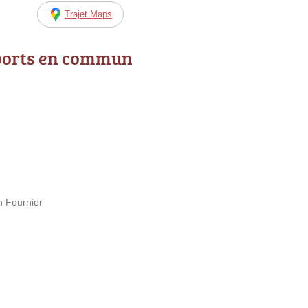
Trajet Maps
ports en commun
n Fournier