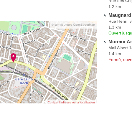
Rue des Cri
1.2 km
Maugnard 
Rue Henri Iv
© contributeurs OpenStreetMap
1.3 km
Ouvert jusq
Murmur Ar
Mail Albert 1
1.4 km
Fermé, ouvr
Corriger l’adresse ou la localisation