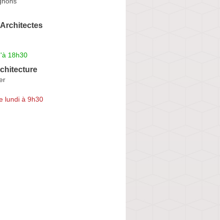
gnons
Architectes
u'à 18h30
chitecture
er
e lundi à 9h30