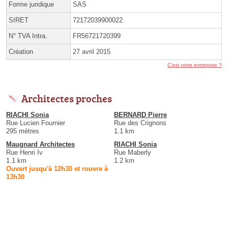
Forme juridique
SAS
SIRET
72172039900022
N° TVA Intra.
FR56721720399
Création
27 avril 2015
C'est votre entreprise ?
Architectes proches
RIACHI Sonia
BERNARD Pierre
Rue Lucien Fournier
Rue des Crignons
295 mètres
1.1 km
Maugnard Architectes
RIACHI Sonia
Rue Henri Iv
Rue Maberly
1.1 km
1.2 km
Ouvert jusqu'à 12h30 et rouvre à
13h30