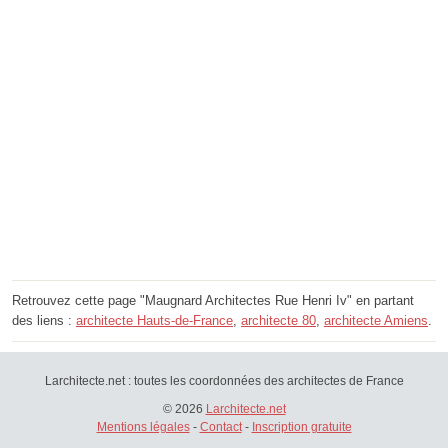
Retrouvez cette page "Maugnard Architectes Rue Henri Iv" en partant
des liens :
architecte Hauts-de-France
,
architecte 80
,
architecte Amiens
.
Larchitecte.net : toutes les coordonnées des architectes de France
© 2026
Larchitecte.net
Mentions légales
-
Contact
-
Inscription gratuite