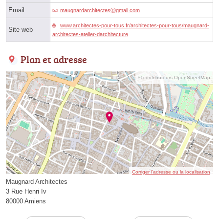
Email
maugnardarchitectesⓐgmail.com
www.architectes-pour-tous.fr/architectes-pour-tous/maugnard-
Site web
architectes-atelier-darchitecture
Plan et adresse
© contributeurs OpenStreetMap
Corriger l’adresse ou la localisation
Maugnard Architectes
3 Rue Henri Iv
80000 Amiens