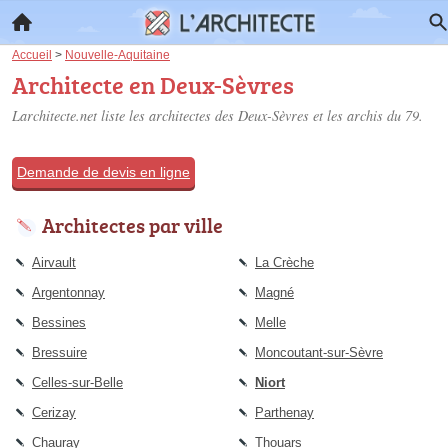
Accueil
>
Nouvelle-Aquitaine
Architecte en Deux-Sèvres
Larchitecte.net liste les
architectes des Deux-Sèvres
et les archis du 79.
Demande de devis en ligne
Architectes par ville
Airvault
La Crèche
Argentonnay
Magné
Bessines
Melle
Bressuire
Moncoutant-sur-Sèvre
Celles-sur-Belle
Niort
Cerizay
Parthenay
Chauray
Thouars