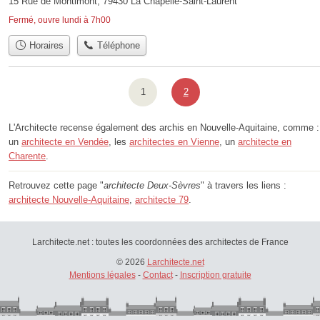
15 Rue de Montimont, 79430 La Chapelle-Saint-Laurent
Fermé, ouvre lundi à 7h00
Horaires
Téléphone
1
2
L'Architecte recense également des archis en Nouvelle-Aquitaine, comme :
un
architecte en Vendée
, les
architectes en Vienne
, un
architecte en
Charente
.
Retrouvez cette page "
architecte Deux-Sèvres
" à travers les liens :
architecte Nouvelle-Aquitaine
,
architecte 79
.
Larchitecte.net : toutes les coordonnées des architectes de France
© 2026
Larchitecte.net
Mentions légales
-
Contact
-
Inscription gratuite