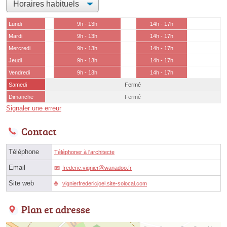
Lundi
9h - 13h
14h - 17h
Mardi
9h - 13h
14h - 17h
Mercredi
9h - 13h
14h - 17h
Jeudi
9h - 13h
14h - 17h
Vendredi
9h - 13h
14h - 17h
Samedi
Fermé
Dimanche
Fermé
Signaler une erreur
Contact
Téléphone
Téléphoner à l'architecte
Email
frederic.vignierⓐwanadoo.fr
Site web
vignierfredericjoel.site-solocal.com
Plan et adresse