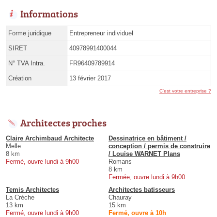
Informations
Forme juridique
Entrepreneur individuel
SIRET
40978991400044
N° TVA Intra.
FR96409789914
Création
13 février 2017
C'est votre entreprise ?
Architectes proches
Claire Archimbaud Architecte
Dessinatrice en bâtiment /
Melle
conception / permis de construire
8 km
/ Louise WARNET Plans
Fermé, ouvre lundi à 9h00
Romans
8 km
Fermée, ouvre lundi à 9h00
Temis Architectes
Architectes batisseurs
La Crèche
Chauray
13 km
15 km
Fermé, ouvre lundi à 9h00
Fermé, ouvre à 10h