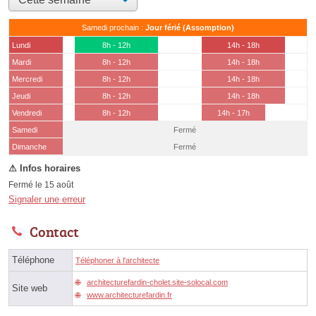
Samedi prochain :
Jour férié (Assomption)
Lundi
8h - 12h
14h - 18h
Mardi
8h - 12h
14h - 18h
Mercredi
8h - 12h
14h - 18h
Jeudi
8h - 12h
14h - 18h
Vendredi
8h - 12h
14h - 17h
Samedi
Fermé
(15 août)
Dimanche
Fermé
Fermé le 15 août
Signaler une erreur
Contact
Téléphone
Téléphoner à l'architecte
architecturefardin-cholet.site-solocal.com
Site web
www.architecturefardin.fr