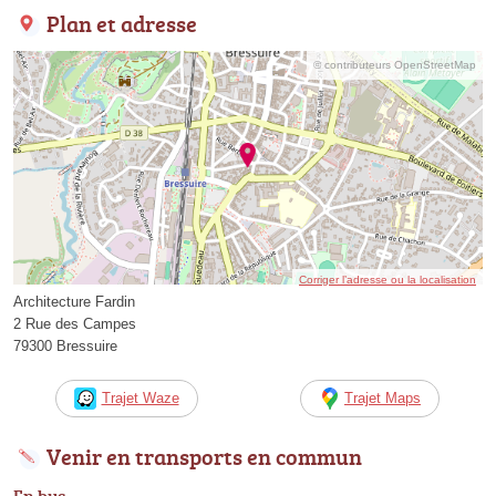
Plan et adresse
© contributeurs OpenStreetMap
Corriger l’adresse ou la localisation
Architecture Fardin
2 Rue des Campes
79300 Bressuire
Trajet Waze
Trajet Maps
Venir en transports en commun
En bus