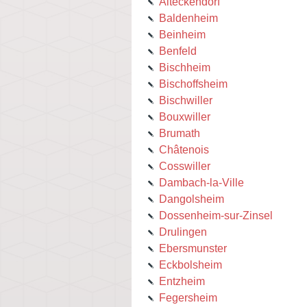
Alteckendorf
Baldenheim
Beinheim
Benfeld
Bischheim
Bischoffsheim
Bischwiller
Bouxwiller
Brumath
Châtenois
Cosswiller
Dambach-la-Ville
Dangolsheim
Dossenheim-sur-Zinsel
Drulingen
Ebersmunster
Eckbolsheim
Entzheim
Fegersheim