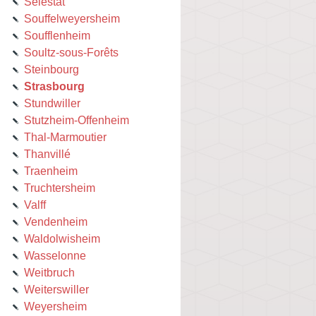
Sélestat
Souffelweyersheim
Soufflenheim
Soultz-sous-Forêts
Steinbourg
Strasbourg
Stundwiller
Stutzheim-Offenheim
Thal-Marmoutier
Thanvillé
Traenheim
Truchtersheim
Valff
Vendenheim
Waldolwisheim
Wasselonne
Weitbruch
Weiterswiller
Weyersheim