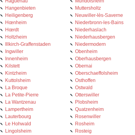
Haguenau
Mundolsheim
Hangenbieten
Muttersholtz
Heiligenberg
Neuwiller-lès-Saverne
Hœnheim
Niederbronn-les-Bains
Hœrdt
Niederhaslach
Holtzheim
Niederhausbergen
Illkirch-Graffenstaden
Niedermodern
Ingwiller
Obenheim
Innenheim
Oberhausbergen
Kilstett
Obernai
Kintzheim
Oberschaeffolsheim
Kuttolsheim
Osthoffen
La Broque
Ostwald
La Petite-Pierre
Otterswiller
La Wantzenau
Plobsheim
Lampertheim
Quatzenheim
Lauterbourg
Rosenwiller
Le Hohwald
Rosheim
Lingolsheim
Rosteig