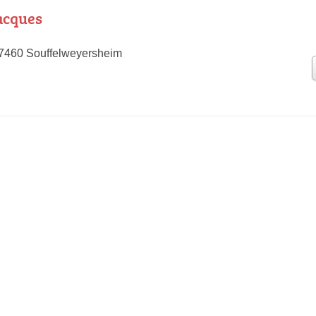
acques
67460 Souffelweyersheim