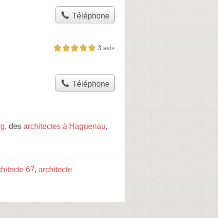
Téléphone
3 avis
5,0 étoiles sur 5
Téléphone
rg
, des
architectes à Haguenau
,
chitecte 67
,
architecte