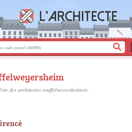
uffelweyersheim
liste des
architectes souffelweyersheimois
.
férencé