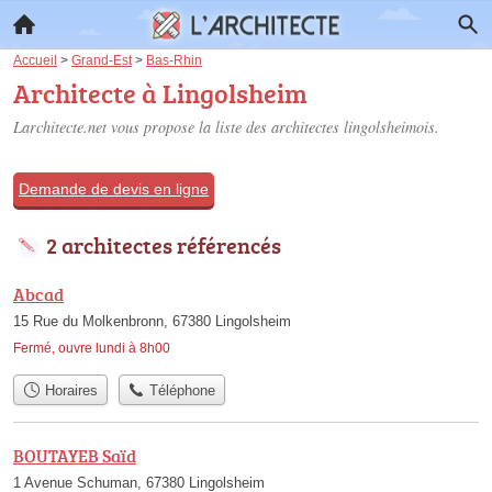
Accueil
>
Grand-Est
>
Bas-Rhin
Architecte à Lingolsheim
Larchitecte.net vous propose la liste des
architectes lingolsheimois
.
Demande de devis en ligne
2 architectes référencés
Abcad
15 Rue du Molkenbronn, 67380 Lingolsheim
Fermé, ouvre lundi à 8h00
Horaires
Téléphone
BOUTAYEB Saïd
1 Avenue Schuman, 67380 Lingolsheim