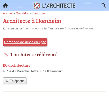
Accueil
>
Grand-Est
>
Bas-Rhin
Architecte à Hœnheim
Larchitecte.net vous propose la liste des
architectes hoenheimois
.
Demande de devis en ligne
1 architecte référencé
EG architecture
4 Rue du Maréchal Joffre, 67800 Hœnheim
Téléphone