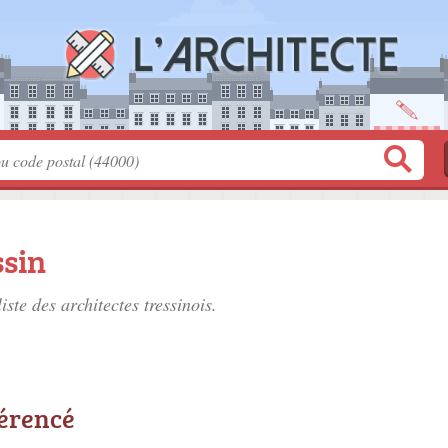
ssin
liste des
architectes tressinois
.
férencé