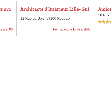
z arc
Architecte d'Intérieur Lille- Gui
Amiot
llaume Da Silva à Lille & Roubai
10 Rue 
12 Rue du Bois,
59100 Roubaix
x
4,5 étoiles 
di à 9h00
Fermé, ouvre lundi à 9h00