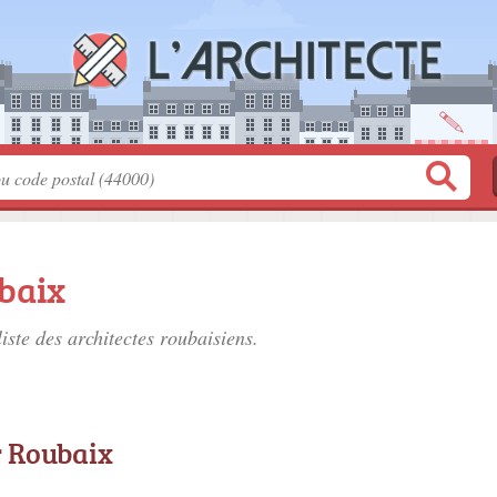
baix
liste des
architectes roubaisiens
.
r Roubaix