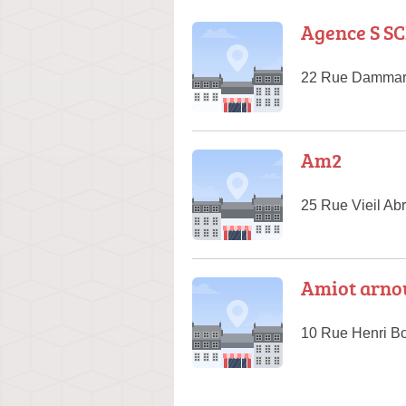
Agence S S
22 Rue Dammart
Am2
25 Rue Vieil Ab
Amiot arnou
10 Rue Henri B