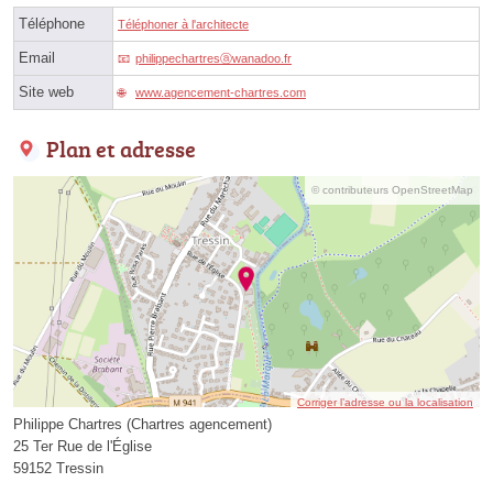
Téléphone
Téléphoner à l'architecte
Email
philippechartresⓐwanadoo.fr
Site web
www.agencement-chartres.com
Plan et adresse
© contributeurs OpenStreetMap
Corriger l’adresse ou la localisation
Philippe Chartres (Chartres agencement)
25 Ter Rue de l'Église
59152 Tressin