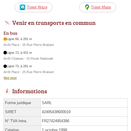
Trajet Waze
Trajet Maps
Venir en transports en commun
En bus
Ligne 66, à 281 m
Arrêt Place - 25 Rue Pierre Brabant
Ligne 72, à 431 m
Arrêt Chateau - 15 Route Nationale
Ligne 73, à 281 m
Arrêt Place - 25 Rue Pierre Brabant
Voir tout
Informations
Forme juridique
SARL
SIRET
42495438600019
N° TVA Intra.
FR27424954386
Création
1 octobre 1999