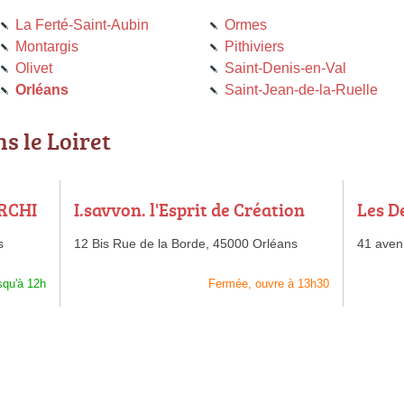
La Ferté-Saint-Aubin
Ormes
Montargis
Pithiviers
Olivet
Saint-Denis-en-Val
Orléans
Saint-Jean-de-la-Ruelle
s le Loiret
ARCHI
I.savvon. l'Esprit de Création
Les D
s
12 Bis Rue de la Borde,
45000 Orléans
41 aven
squ'à 12h
Fermée, ouvre à 13h30