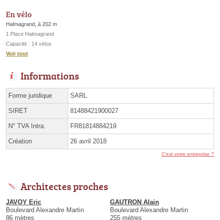
En vélo
Halmagrand, à 202 m
1 Place Halmagrand
Capacité : 14 vélos
Voir tout
Informations
Forme juridique
SARL
SIRET
81488421900027
N° TVA Intra.
FR81814884219
Création
26 avril 2018
C'est votre entreprise ?
Architectes proches
JAVOY Eric
GAUTRON Alain
Boulevard Alexandre Martin
Boulevard Alexandre Martin
86 mètres
255 mètres