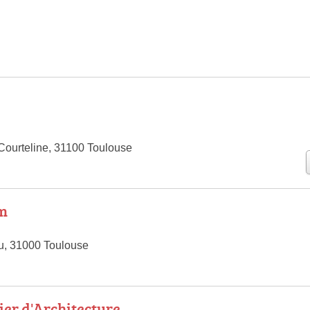
ourteline, 31100 Toulouse
am
u, 31000 Toulouse
ier d'Architecture