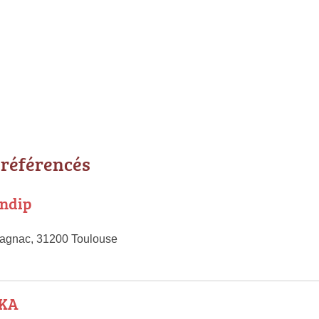
 référencés
endip
lagnac, 31200 Toulouse
NKA