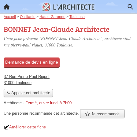
Accueil
>
Occitanie
>
Haute-Garonne
>
Toulouse
BONNET Jean-Claude Architecte
Cette fiche présente "BONNET Jean-Claude Architecte", architecte situé
rue pierre-paul riquet
, 31000 Toulouse.
Demande de devis en ligne
37 Rue Pierre-Paul Riquet
31000 Toulouse
📞 Appeler cet architecte
Architecte
-
Fermé, ouvre lundi à 7h00
Une personne
recommande
cet architecte.
Je recommande
Améliorer cette fiche