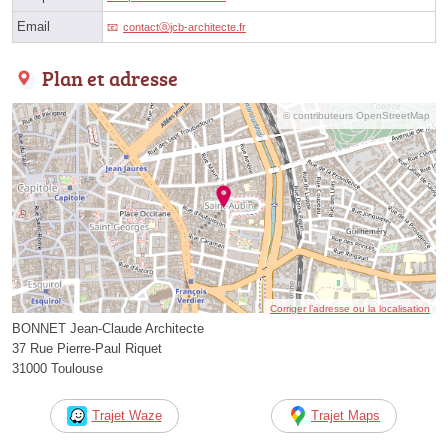
Email
contactⓐjcb-architecte.fr
Plan et adresse
© contributeurs OpenStreetMap
Corriger l’adresse ou la localisation
BONNET Jean-Claude Architecte
37 Rue Pierre-Paul Riquet
31000 Toulouse
Trajet Waze
Trajet Maps