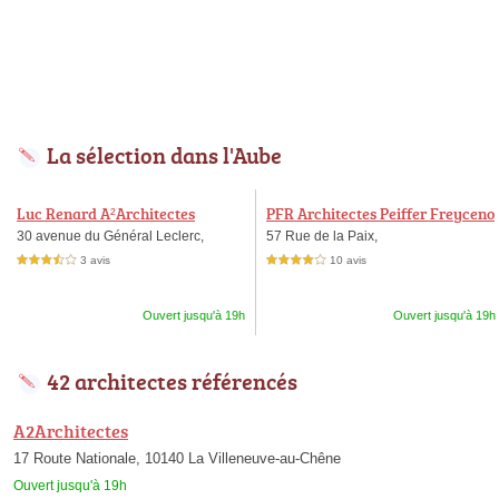
La sélection dans l'Aube
Luc Renard A²Architectes
PFR Architectes Peiffer Freyceno
n Rossit
30 avenue du Général Leclerc,
57 Rue de la Paix,
3 avis
10 avis
3,5 étoiles sur 5
4,0 étoiles sur 5
Ouvert jusqu'à 19h
Ouvert jusqu'à 19h
42 architectes référencés
A2Architectes
17 Route Nationale, 10140 La Villeneuve-au-Chêne
Ouvert jusqu'à 19h