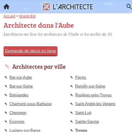
Accueil
>
Grand-Est
Architecte dans l'Aube
Larchitecte.net liste les
architectes de l'Aube
et les archis du 10.
Demande de devis en ligne
Architectes par ville
Bar-sur-Aube
Payns
Bar-sur-Seine
Romilly-sur-Seine
Bréviandes
Rosières-près-Troyes
Charmont-sous-Barbuise
Saint-André-les-Vergers
Chennegy
Saint-Lyé
Essoyes
Sainte-Savine
Lusigny-sur-Barse
Troyes