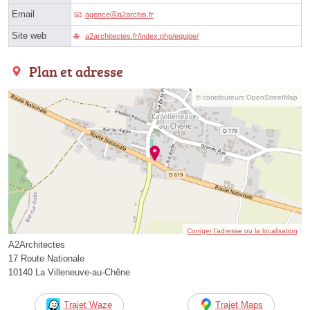
Email
agenceⓐa2archis.fr
Site web
a2architectes.fr/index.php/equipe/
Plan et adresse
© contributeurs OpenStreetMap
Corriger l’adresse ou la localisation
A2Architectes
17 Route Nationale
10140 La Villeneuve-au-Chêne
Trajet Waze
Trajet Maps