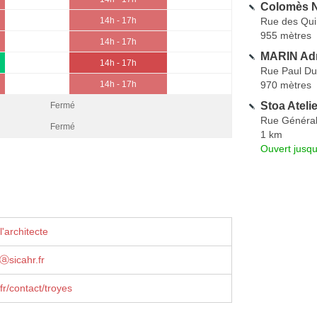
Colomès N
Rue des Qui
14h - 17h
955 mètres
14h - 17h
MARIN Ad
14h - 17h
Rue Paul Du
970 mètres
14h - 17h
Stoa Ateli
Fermé
Rue Général
Fermé
1 km
Ouvert jusqu
'architecte
tⓐsicahr.fr
r/contact/troyes