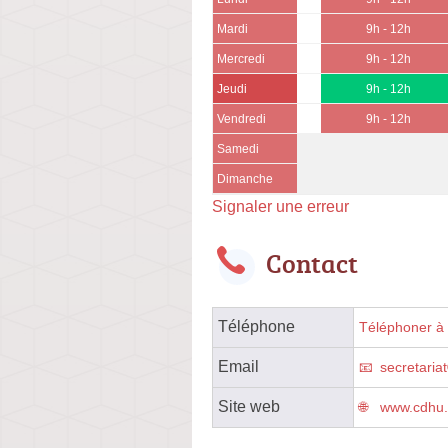
Mardi
9h - 12h
Mercredi
9h - 12h
Jeudi
9h - 12h
Vendredi
9h - 12h
Samedi
Dimanche
Signaler une erreur
Contact
Téléphone
Téléphoner à l
Email
secretaria
Site web
www.cdhu.f