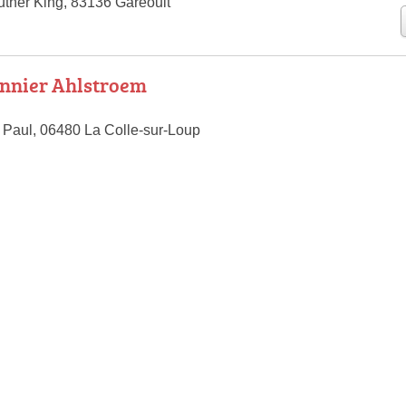
uther King, 83136 Garéoult
nnier Ahlstroem
 Paul, 06480 La Colle-sur-Loup