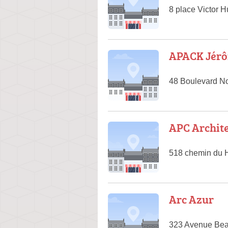
8 place Victor 
APACK Jér
48 Boulevard No
APC Archite
518 chemin du H
Arc Azur
323 Avenue Bea