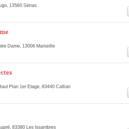
Hugo, 13560 Sénas
ôme
tre Dame, 13006 Marseille
ctes
aut Plan 1er Etage, 83440 Callian
upré, 83380 Les Issambres