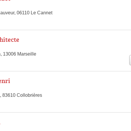
Sauveur, 06110 Le Cannet
hitecte
, 13006 Marseille
enri
 83610 Collobrières
l