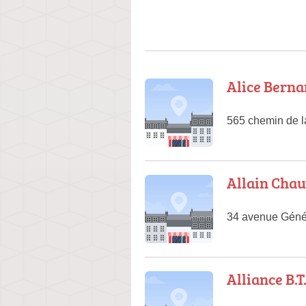
Alice Berna
565 chemin de l
Allain Chau
34 avenue Génér
Alliance B.T