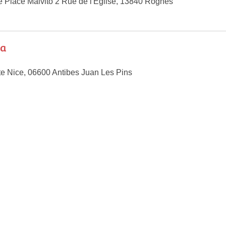
se Place Malvito 2 Rue de l'Église, 13840 Rognes
ra
 Nice, 06600 Antibes Juan Les Pins