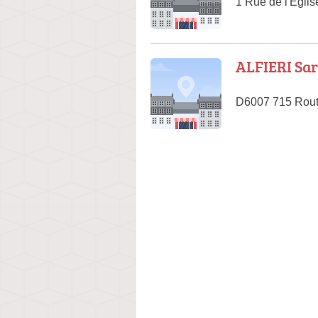
1 Rue de l'Égli
ALFIERI Sa
D6007 715 Route