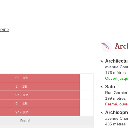
Seine
Arc
Architectu
avenue Char
176 mètres
Ouvert jusqu
9h - 18h
Sato
9h - 18h
Rue Garnier
9h - 18h
199 mètres
Fermé, ouvr
9h - 18h
Archicopr
9h - 18h
avenue Char
Fermé
435 mètres