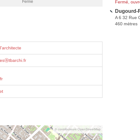
Fermé, ouvr
Fermé
Dugourd-R
A 6 32 Rue 
460 mètres
'architecte
esⓐtbarchi.fr
fr
et
© contributeurs OpenStreetMap