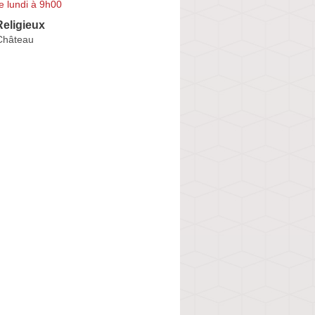
e lundi à 9h00
eligieux
Château