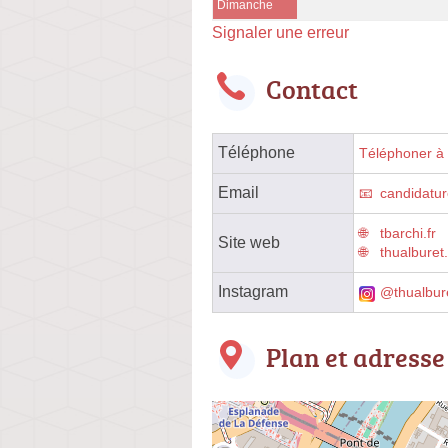
Dimanche
Signaler une erreur
Contact
Téléphone
Téléphoner à l
Email
candidatur
tbarchi.fr
Site web
thualburet.
Instagram
@thualbur
Plan et adresse