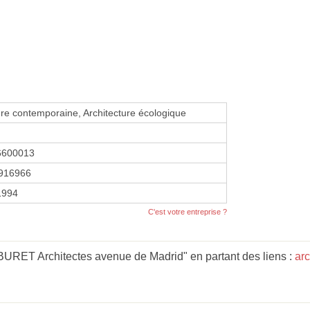
ure contemporaine, Architecture écologique
6600013
916966
1994
C'est votre entreprise ?
URET Architectes avenue de Madrid" en partant des liens :
arc