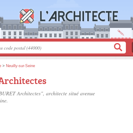
e
>
Neuilly-sur-Seine
rchitectes
BURET Architectes", architecte situé
avenue
ine.