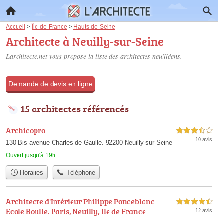
Accueil
>
Île-de-France
>
Hauts-de-Seine
Architecte à Neuilly-sur-Seine
Larchitecte.net vous propose la liste des
architectes neuilléens
.
Demande de devis en ligne
15 architectes référencés
Archicopro
3,5 étoiles sur 5
10 avis
130 Bis avenue Charles de Gaulle, 92200 Neuilly-sur-Seine
Ouvert jusqu'à 19h
Horaires
Téléphone
Architecte d'Intérieur Philippe Ponceblanc
4,5 étoiles sur 5
Ecole Boulle. Paris, Neuilly, Ile de France
12 avis