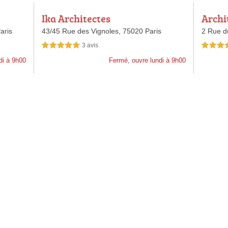
Ika Architectes
Archi
aris
43/45 Rue des Vignoles,
75020 Paris
2 Rue d
3 avis
5,0 étoiles sur 5
5,0 étoiles 
di à 9h00
Fermé, ouvre lundi à 9h00