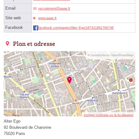
Email
recrutementⓐaaae.fr
Site web
www.aaae.fr
Facebook
facebook.com/pages/Alter-Ego/187421891766748
Plan et adresse
© contributeurs OpenStreetMap
Corriger l’adresse ou la localisation
Alter Ego
92 Boulevard de Charonne
75020 Paris