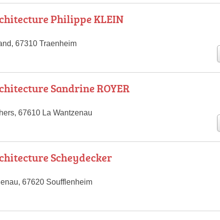
rchitecture Philippe KLEIN
land, 67310 Traenheim
rchitecture Sandrine ROYER
hers, 67610 La Wantzenau
rchitecture Scheydecker
enau, 67620 Soufflenheim