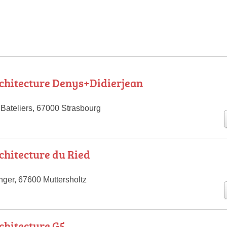
rchitecture Denys+Didierjean
 Bateliers, 67000 Strasbourg
rchitecture du Ried
ger, 67600 Muttersholtz
rchitecture G5