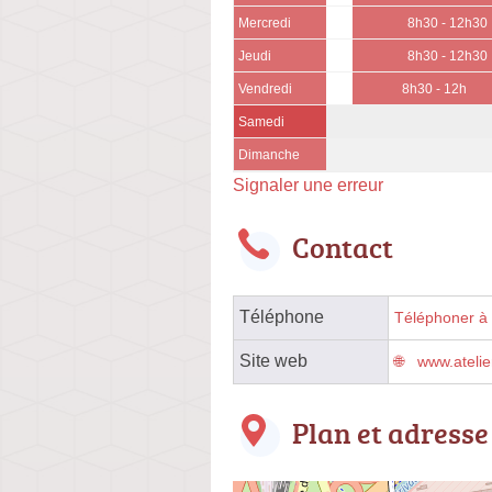
Mercredi
8h30 - 12h30
Jeudi
8h30 - 12h30
Vendredi
8h30 - 12h
Samedi
Dimanche
Signaler une erreur
Contact
Téléphone
Téléphoner à l
Site web
www.atelie
Plan et adresse