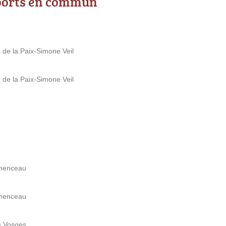
ports en commun
 de la Paix-Simone Veil
 de la Paix-Simone Veil
émenceau
émenceau
s Vosges