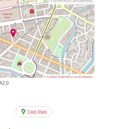
© contributeurs OpenStreetMap
Corriger l’adresse ou la localisation
GA2.0
Trajet Maps