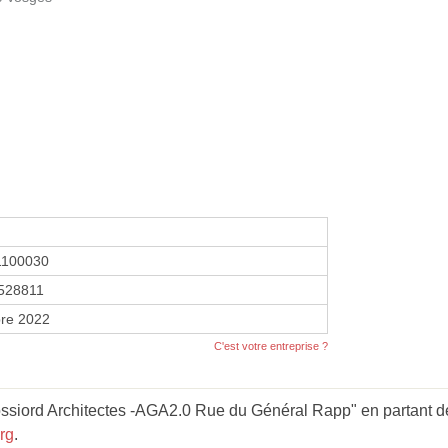
1100030
528811
re 2022
C'est votre entreprise ?
ossiord Architectes -AGA2.0 Rue du Général Rapp" en partant de
rg
.