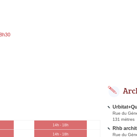
 8h30
Arc
Urbitat+Qua
Rue du Géné
131 mètres
14h - 18h
Rhb archit
Rue du Géné
14h - 18h