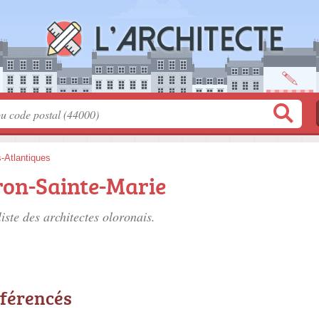
-Atlantiques
ron-Sainte-Marie
liste des
architectes oloronais
.
éférencés