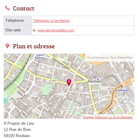
Contact
Téléphone
Téléphoner à l'architecte
Site web
www.aproposdelieu.com
Plan et adresse
© contributeurs OpenStreetMap
Corriger l’adresse ou la localisation
A Propos de Lieu
12 Rue du Bois
59100 Roubaix