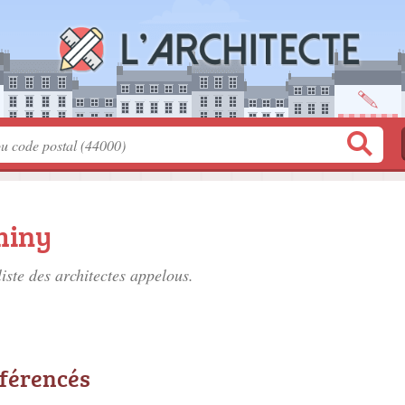
miny
liste des
architectes appelous
.
éférencés