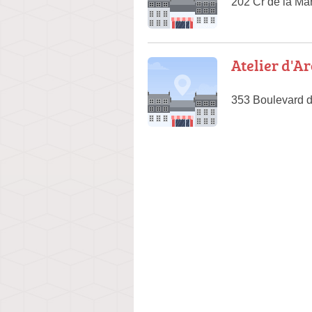
202 Cr de la Ma
Atelier d'A
353 Boulevard d