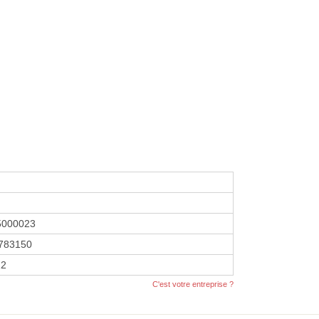
5000023
783150
22
C'est votre entreprise ?