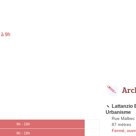
 à 9h
Arc
Lattanzio 
Urbanisme
Rue Malbec
87 mètres
9h - 18h
Fermé, ouvr
9h - 18h