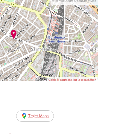
© contributeurs OpenStreetMap
Corriger l’adresse ou la localisation
Trajet Maps