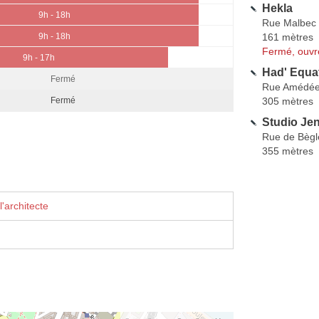
Hekla
9h - 18h
Rue Malbec
161 mètres
9h - 18h
Fermé, ouvr
9h - 17h
Had' Equat
Fermé
Rue Amédée
305 mètres
Fermé
Studio Jen
Rue de Bègl
355 mètres
'architecte