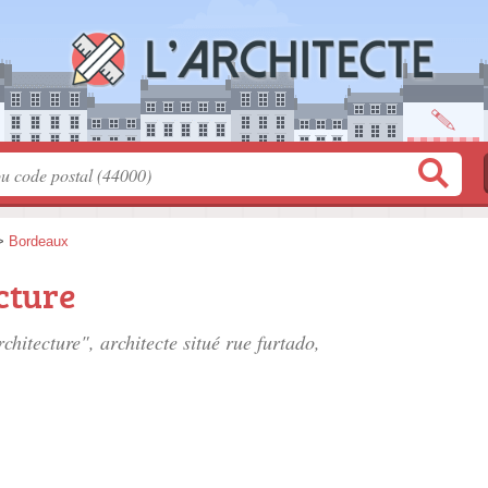
>
Bordeaux
cture
rchitecture", architecte situé
rue furtado
,