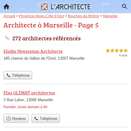
Accueil
>
Provence-Alpes-Côte d'Azur
>
Bouches-du-Rhône
>
Marseille
Architecte à Marseille - Page 5
272 architectes référencés
Elodie Hovsepian Architecte
5,0 étoiles sur 5
4 avis
185 chemin du Vallon de l'Oriol, 13007 Marseille
Téléphone
Elsa GLENAT architectes
3 Rue Lafon, 13006 Marseille
Fermée, ouvre demain à 9h
Horaires
Téléphone