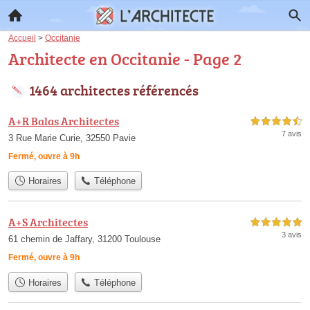
Accueil
>
Occitanie
Architecte en Occitanie - Page 2
1464 architectes référencés
A+R Balas Architectes
4,5 étoiles sur 5
7 avis
3 Rue Marie Curie, 32550 Pavie
Fermé, ouvre à 9h
Horaires
Téléphone
A+S Architectes
5,0 étoiles sur 5
3 avis
61 chemin de Jaffary, 31200 Toulouse
Fermé, ouvre à 9h
Horaires
Téléphone