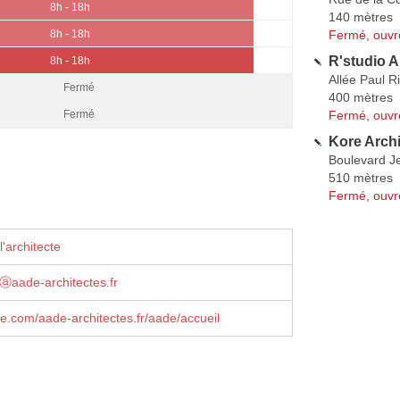
8h - 18h
140 mètres
Fermé, ouvr
8h - 18h
R'studio A
8h - 18h
Allée Paul R
Fermé
400 mètres
Fermé, ouvr
Fermé
Kore Archi
Boulevard J
510 mètres
Fermé, ouvr
'architecte
tⓐaade-architectes.fr
le.com/aade-architectes.fr/aade/accueil