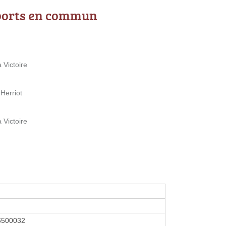
ports en commun
a Victoire
Herriot
a Victoire
6500032