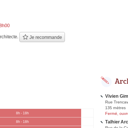
 8h00
rchitecte.
Je recommande
Arc
Vivien Gim
Rue Trencav
135 mètres
Fermé, ouvr
8h - 18h
Talhier Ar
8h - 18h
Rue de la Co