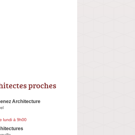
hitectes proches
enez Architecture
el
e lundi à 9h00
chitectures
quille