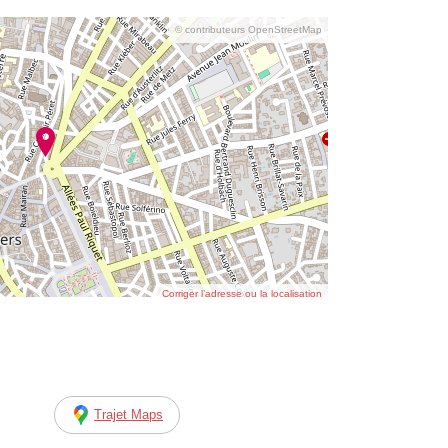
© contributeurs OpenStreetMap
Corriger l’adresse ou la localisation
Trajet Maps