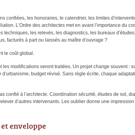
ns confiées, les honoraires, le calendrier, les limites d'intervent
iliation. L'Ordre des architectes met en avant l'importance du co
des techniques, les relevés, les diagnostics, les bureaux d'étude
lus, facturés à part ou laissés au maître d'ouvrage ?
t le coût global.
t les modifications seront traitées. Un projet change souvent : s
te d'urbanisme, budget révisé. Sans règle écrite, chaque adapta
 pas confié à l'architecte. Coordination sécurité, études de sol, di
elever d'autres intervenants. Les oublier donne une impression d
 et enveloppe