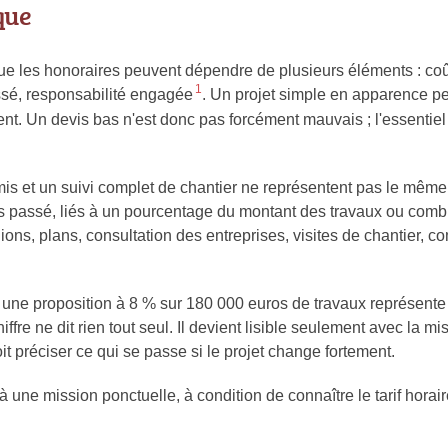
que
que les honoraires peuvent dépendre de plusieurs éléments : coû
1
ssé, responsabilité engagée
. Un projet simple en apparence peut
ent. Un devis bas n'est donc pas forcément mauvais ; l'essentiel
is et un suivi complet de chantier ne représentent pas le même 
mps passé, liés à un pourcentage du montant des travaux ou comb
nions, plans, consultation des entreprises, visites de chantier, 
une proposition à 8 % sur 180 000 euros de travaux représente 
ffre ne dit rien tout seul. Il devient lisible seulement avec la m
oit préciser ce qui se passe si le projet change fortement.
une mission ponctuelle, à condition de connaître le tarif horaire