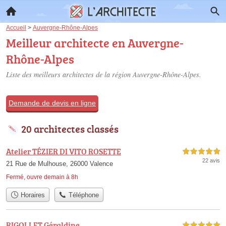
Accueil
>
Auvergne-Rhône-Alpes
Meilleur architecte en Auvergne-
Rhône-Alpes
Liste des meilleurs architectes de la région Auvergne-Rhône-Alpes.
Demande de devis en ligne
20 architectes classés
Atelier TÉZIER DI VITO ROSETTE
5,0 étoiles sur 5
22 avis
21 Rue de Mulhouse, 26000 Valence
Fermé, ouvre demain à 8h
Horaires
Téléphone
RIGOLLET Géraldine
5,0 étoiles sur 5