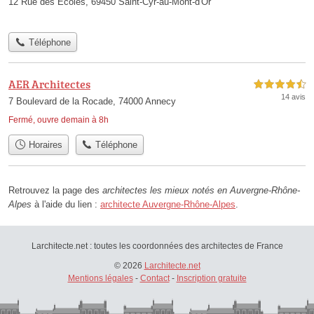
12 Rue des Écoles, 69450 Saint-Cyr-au-Mont-d'Or
Téléphone
AER Architectes
4,5 étoiles sur 5
14 avis
7 Boulevard de la Rocade, 74000 Annecy
Fermé, ouvre demain à 8h
Horaires
Téléphone
Retrouvez la page des
architectes les mieux notés en Auvergne-Rhône-
Alpes
à l'aide du lien :
architecte Auvergne-Rhône-Alpes
.
Larchitecte.net : toutes les coordonnées des architectes de France
© 2026
Larchitecte.net
Mentions légales
-
Contact
-
Inscription gratuite