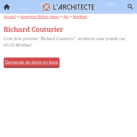
Accueil
>
Auvergne-Rhône-Alpes
>
Ain
>
Montluel
Richard Couturier
Cette fiche présente "Richard Couturier", architecte situé
grande rue
,
01120 Montluel.
Demande de devis en ligne