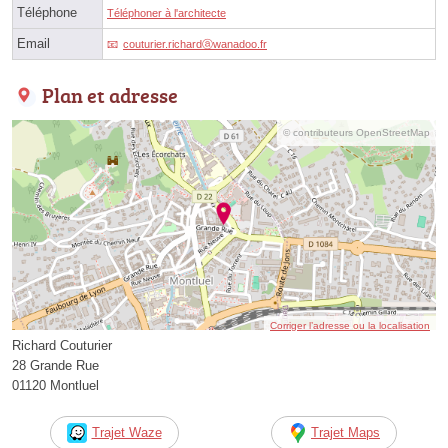
Téléphone
Téléphoner à l'architecte
Email
couturier.richardⓐwanadoo.fr
Plan et adresse
© contributeurs OpenStreetMap
Corriger l’adresse ou la localisation
Richard Couturier
28 Grande Rue
01120 Montluel
Trajet Waze
Trajet Maps