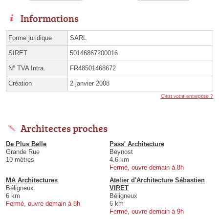
Informations
Forme juridique
SARL
SIRET
50146867200016
N° TVA Intra.
FR48501468672
Création
2 janvier 2008
C'est votre entreprise ?
Architectes proches
De Plus Belle
Pass' Architecture
Grande Rue
Beynost
10 mètres
4.6 km
Fermé, ouvre demain à 8h
MA Architectures
Atelier d'Architecture Sébastien
Béligneux
VIRET
6 km
Béligneux
Fermé, ouvre demain à 8h
6 km
Fermé, ouvre demain à 9h