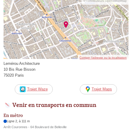
© contributeurs OpenStreetMap
Corriger l’adresse ou la localisation
Lemérou Architecture
10 Bis Rue Bisson
75020 Paris
Trajet Waze
Trajet Maps
Venir en transports en commun
En métro
Ligne 2, à 111 m
Arrêt Couronnes - 64 Boulevard de Belleville