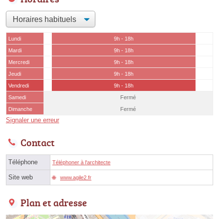
Lundi
9h - 18h
Mardi
9h - 18h
Mercredi
9h - 18h
Jeudi
9h - 18h
Vendredi
9h - 18h
Samedi
Fermé
Dimanche
Fermé
Signaler une erreur
Contact
Téléphone
Téléphoner à l'architecte
Site web
www.agile2.fr
Plan et adresse