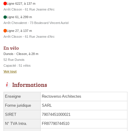
Ligne 6227, à 137 m
Arrêt Clisson - 61 Rue Jeanne d'Arc
Ligne 61, à 299 m
Arrêt Chevaleret - 73 Boulevard Vincent Auriol
Ligne 27, à 137 m
Arrêt Clisson - 61 Rue Jeanne d’Arc
En vélo
Dunois - Clisson, à 28 m
52 Rue Dunois
Capacité : 51 vélos
Voir tout
Informations
Enseigne
Rectoverso Architectes
Forme juridique
SARL
SIRET
79074451000021
N° TVA Intra.
FR87790744510