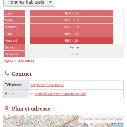
Lundi
9h30 - 18h
Mardi
9h30 - 18h
Mercredi
9h30 - 18h
Jeudi
9h30 - 18h
Vendredi
9h30 - 18h
Samedi
Fermé
Dimanche
Fermé
Signaler une erreur
Contact
Téléphone
Téléphoner à l'architecte
Email
contactⓐrectoverso-architectes.com
Plan et adresse
© contributeurs OpenStreetMap