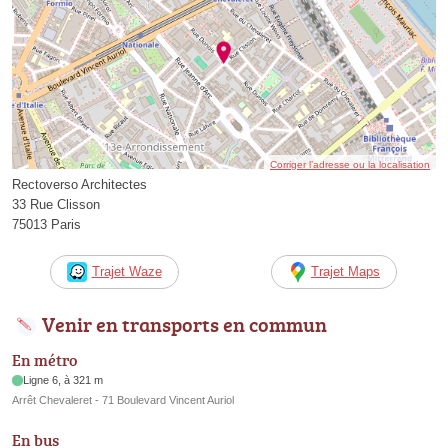
Corriger l’adresse ou la localisation
Rectoverso Architectes
33 Rue Clisson
75013 Paris
Trajet Waze
Trajet Maps
Venir en transports en commun
En métro
Ligne 6, à 321 m
Arrêt Chevaleret - 71 Boulevard Vincent Auriol
En bus