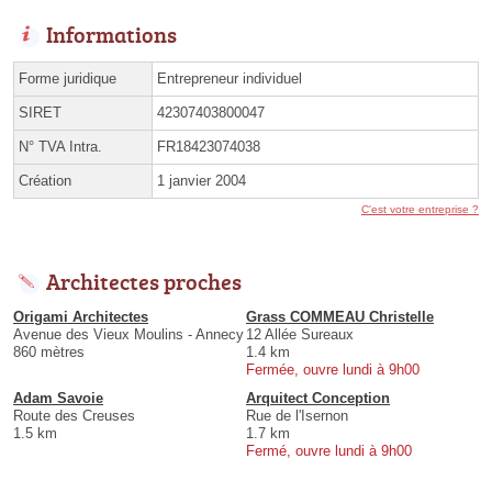
Informations
Forme juridique
Entrepreneur individuel
SIRET
42307403800047
N° TVA Intra.
FR18423074038
Création
1 janvier 2004
C'est votre entreprise ?
Architectes proches
Origami Architectes
Grass COMMEAU Christelle
Avenue des Vieux Moulins - Annecy
12 Allée Sureaux
860 mètres
1.4 km
Fermée, ouvre lundi à 9h00
Adam Savoie
Arquitect Conception
Route des Creuses
Rue de l'Isernon
1.5 km
1.7 km
Fermé, ouvre lundi à 9h00