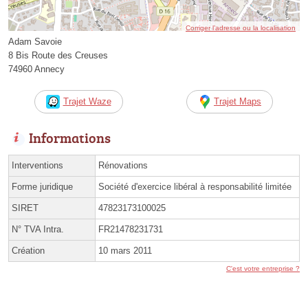
Corriger l’adresse ou la localisation
Adam Savoie
8 Bis Route des Creuses
74960 Annecy
Trajet Waze
Trajet Maps
Informations
Interventions
Rénovations
Forme juridique
Société d'exercice libéral à responsabilité limitée
SIRET
47823173100025
N° TVA Intra.
FR21478231731
Création
10 mars 2011
C'est votre entreprise ?