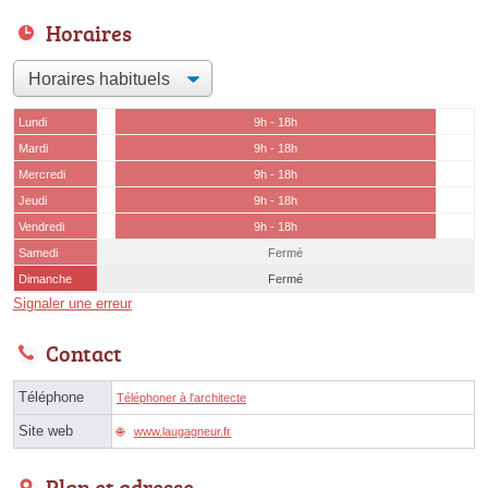
Horaires
Lundi
9h - 18h
Mardi
9h - 18h
Mercredi
9h - 18h
Jeudi
9h - 18h
Vendredi
9h - 18h
Samedi
Fermé
Dimanche
Fermé
Signaler une erreur
Contact
Téléphone
Téléphoner à l'architecte
Site web
www.laugagneur.fr
Plan et adresse