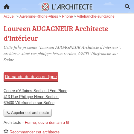
Accueil
>
Auvergne-Rhône-Alpes
>
Rhône
>
Villefranche-sur-Saône
Laureen AUGAGNEUR Architecte
d'Intérieur
Cette fiche présente "Laureen AUGAGNEUR Architecte d'Intérieur",
architecte situé
rue philippe héron scribes
, 69400 Villefranche-sur-
Saône.
Demande de devis en ligne
Centre d'Affaires Scribes l'Eco-Place
413 Rue Philippe Héron Scribes
69400 Villefranche-sur-Saône
📞 Appeler cet architecte
Architecte
-
Fermé, ouvre demain à 9h
Recommander cet architecte