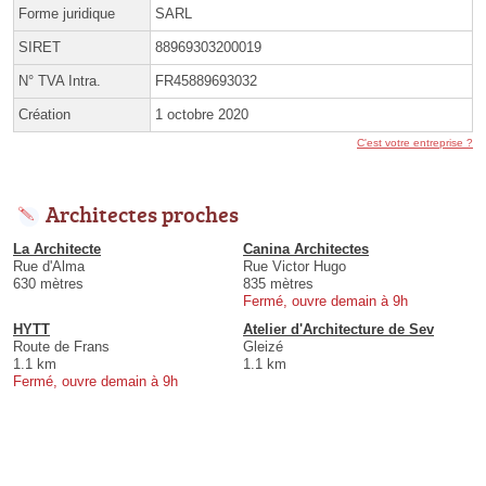
Forme juridique
SARL
SIRET
88969303200019
N° TVA Intra.
FR45889693032
Création
1 octobre 2020
C'est votre entreprise ?
Architectes proches
La Architecte
Canina Architectes
Rue d'Alma
Rue Victor Hugo
630 mètres
835 mètres
Fermé, ouvre demain à 9h
HYTT
Atelier d'Architecture de Sev
Route de Frans
Gleizé
1.1 km
1.1 km
Fermé, ouvre demain à 9h