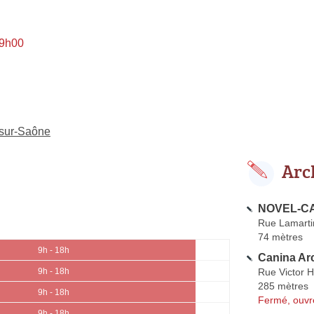
 9h00
e-sur-Saône
Arc
NOVEL-CA
Rue Lamarti
74 mètres
9h - 18h
Canina Arc
Rue Victor 
9h - 18h
285 mètres
9h - 18h
Fermé, ouvr
9h - 18h