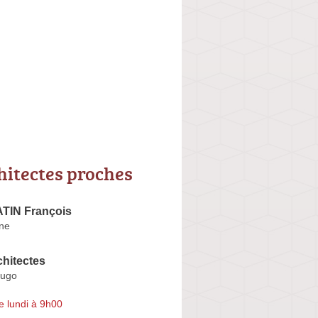
hitectes proches
TIN François
ne
hitectes
Hugo
e lundi à 9h00