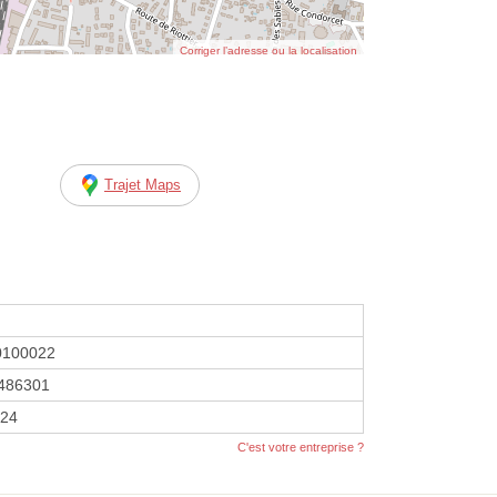
Corriger l’adresse ou la localisation
Trajet Maps
0100022
486301
024
C'est votre entreprise ?