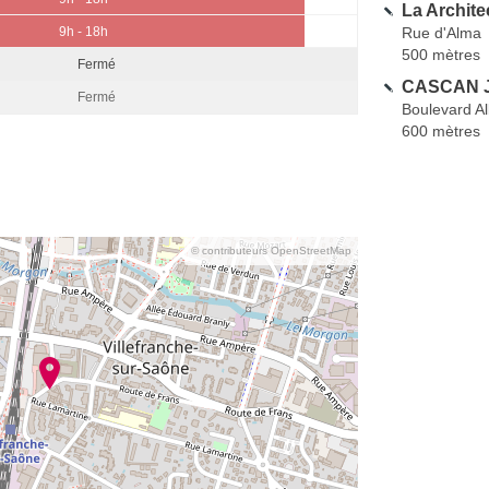
La Archite
Rue d'Alma
9h - 18h
500 mètres
Fermé
CASCAN J
Fermé
Boulevard A
600 mètres
© contributeurs OpenStreetMap