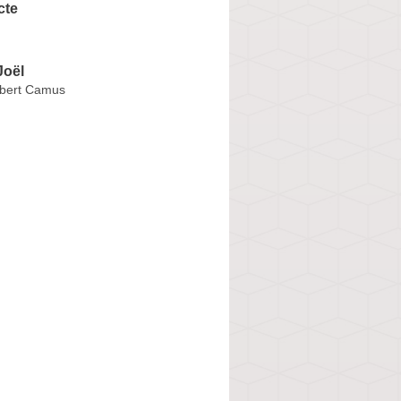
cte
oël
lbert Camus