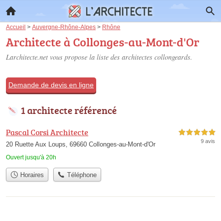
Accueil
>
Auvergne-Rhône-Alpes
>
Rhône
Architecte à Collonges-au-Mont-d'Or
Larchitecte.net vous propose la liste des
architectes collongeards
.
Demande de devis en ligne
1 architecte référencé
Pascal Corsi Architecte
5,0 étoiles sur 5
9 avis
20 Ruette Aux Loups, 69660 Collonges-au-Mont-d'Or
Ouvert jusqu'à 20h
Horaires
Téléphone