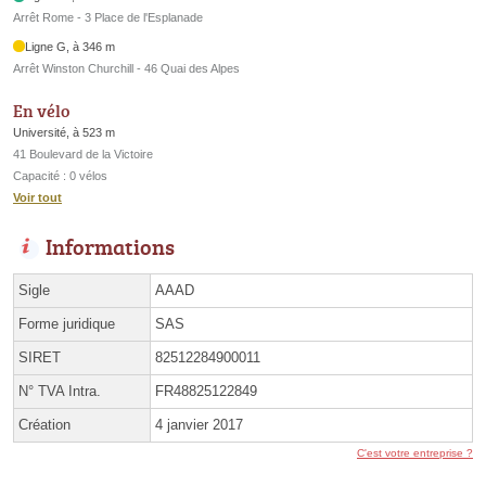
Arrêt Rome - 3 Place de l'Esplanade
Ligne G, à 346 m
Arrêt Winston Churchill - 46 Quai des Alpes
En vélo
Université, à 523 m
41 Boulevard de la Victoire
Capacité : 0 vélos
Voir tout
Informations
Sigle
AAAD
Forme juridique
SAS
SIRET
82512284900011
N° TVA Intra.
FR48825122849
Création
4 janvier 2017
C'est votre entreprise ?