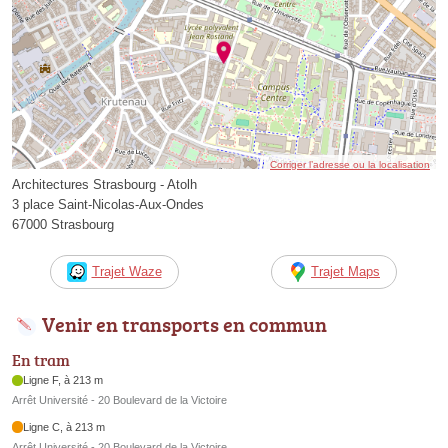
Corriger l’adresse ou la localisation
Architectures Strasbourg - Atolh
3 place Saint-Nicolas-Aux-Ondes
67000 Strasbourg
Trajet Waze
Trajet Maps
Venir en transports en commun
En tram
Ligne F, à 213 m
Arrêt Université - 20 Boulevard de la Victoire
Ligne C, à 213 m
Arrêt Université - 20 Boulevard de la Victoire