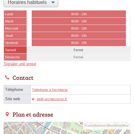
Lundi
8h30 - 19h
Mardi
8h30 - 19h
Mercredi
8h30 - 19h
Jeudi
8h30 - 19h
Vendredi
8h30 - 19h
Samedi
Fermé
Dimanche
Fermé
Signaler une erreur
Contact
Téléphone
Téléphoner à l'architecte
Site web
atolh-architectures.fr
Plan et adresse
© contributeurs OpenStreetMap