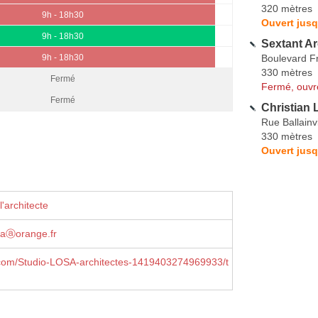
320 mètres
9h - 18h30
Ouvert jusq
9h - 18h30
Sextant Ar
Boulevard Fr
9h - 18h30
330 mètres
Fermé
Fermé, ouvr
Fermé
Christian
Rue Ballainvi
330 mètres
Ouvert jusq
'architecte
saⓐorange.fr
com/Studio-LOSA-architectes-1419403274969933/t