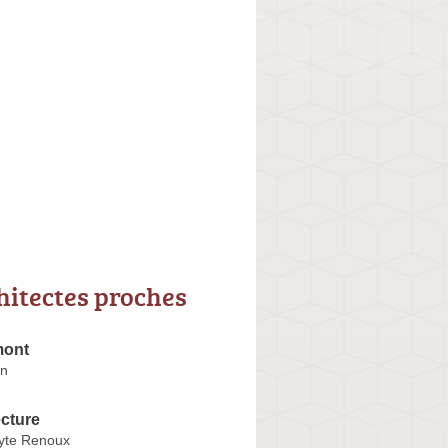
hitectes proches
mont
en
ecture
lyte Renoux