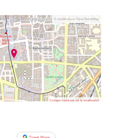
© contributeurs OpenStreetMap
Corriger l’adresse ou la localisation
Trajet Maps