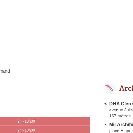
rrand
Arc
DHA Cler
avenue Juli
167 mètres
9h - 18h30
Mir Archit
place Hippo
9h - 18h30