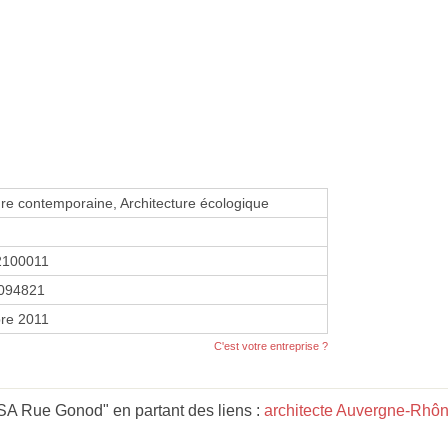
ure contemporaine, Architecture écologique
2100011
094821
re 2011
C'est votre entreprise ?
SA Rue Gonod" en partant des liens :
architecte Auvergne-Rhô